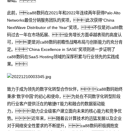
基础。
此前，ca88数码在2021年和2022年连续两年获得Palo Alto
Networks最佳分销服务团队的奖项，此次获得“China
NextWave Distributor of the Year”奖项，不仅是对ca88数
码过去一年在市场拓展、业务增长方面卓越表现的高度认
可，更是对ca88数码前瞻性战略布局与创新能力的充分肯
定。“China Excellence in SASE”奖项则进一步证明了
ca88数码在SaaS Hosting领域的深厚积累与行业领先的实践成
果。
致力于成为领先的数字化转型合作伙伴，ca88数码始终
秉承“数字中国”的初心和使命，为处在不同数字化转型阶段
的行业客户提供泛在的敏捷IT能力和融合的数据驱动能
力，助力企业级客户建立面向未来的核心能力和竞争优
势。近年来，随着云计算技术的迅猛发展以及企业
对于网络安全性要求的不断提升，ca88数码积极拥抱变