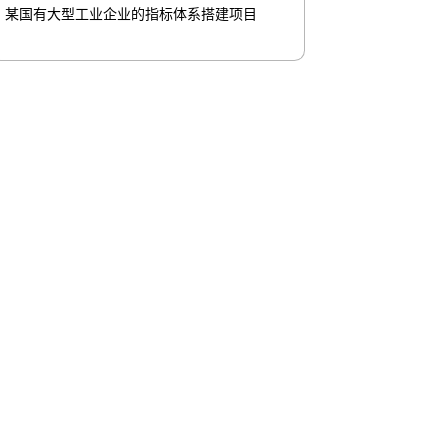
某国有大型工业企业的指标体系搭建项目
8商桥
联系我们