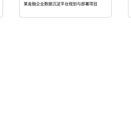
某金融企业数据沉淀平台规划与部署项目
股
ca88信息
ca88问学
ca88鲲泰
ca88云科
ca8
高科数聚
GoPomelo
络安全与隐私保护