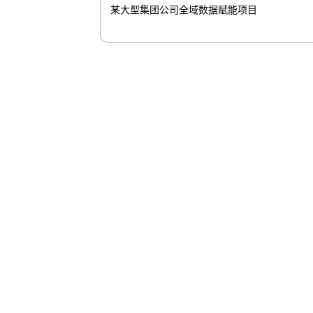
某大型集团公司全域数据赋能项目
ca88控
山石网科
股票代码：000034.SZ
联系我们
隐私政策
法律声明
网