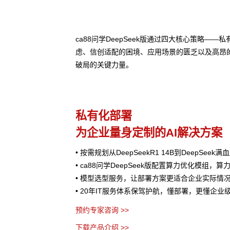
ca88问学DeepSeek版通过四大核心策略
虑、信创适配的困境、应用场景的匮乏以及高昂
破局的关键力量。
私有化部署
为企业量身定制的AI解决方案
• 按需规划从DeepSeekR1 14B到DeepSee
• ca88问学DeepSeek版配置算力优化模组，算
• 模型选型服务，让部署方案更适合企业实际情
• 20年IT服务体系保驾护航，懂部署，更懂企业
预约专家咨询 >>
下载产品介绍 >>