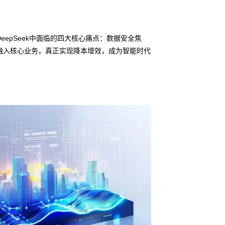
eepSeek中面临的四大核心痛点：数据安全焦
融入核心业务，真正实现降本增效，成为智能时代
信创适配
无缝对接多
• ca88鲲泰问学
• 全栈私有化部署
• 软硬件深度集成
• 覆盖行业场景的
预约专家咨询 >>
下载产品介绍 >>