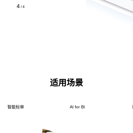
4
/
4
适用场景
智能标审
AI for BI