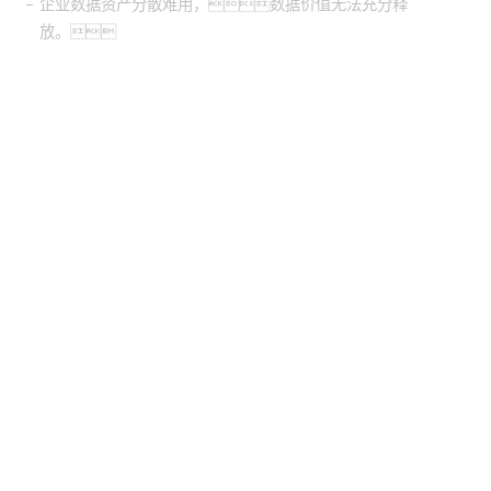
企业数据资产分散难用，数据价值无法充分释
放。
股票代
码：000034.SZ
ca88控股
ca88信息
ca88问学
ca88鲲泰
ca88云科
ca88商桥
山石网科
高科数聚
GoPomelo
联系我们
隐私政策
法律声明
网络安全与隐私保护