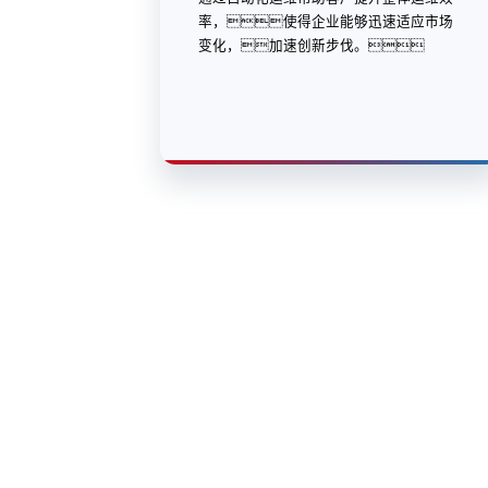
ca88控
山石网科
股票代
码：000034.SZ
联系我们
隐私政策
法律声明
网