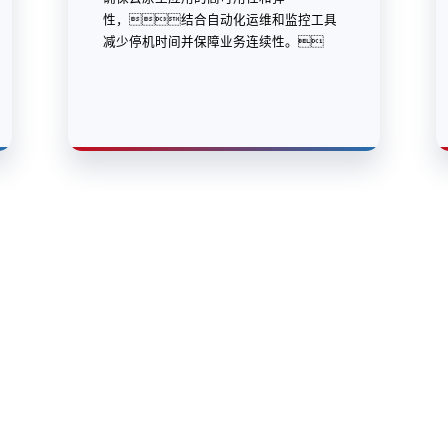
股
ca88信息
ca88问学
ca88鲲泰
ca88云科
ca8
高科数聚
GoPomelo
络安全与隐私保护