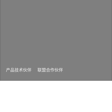
产品技术伙伴
联盟合作伙伴