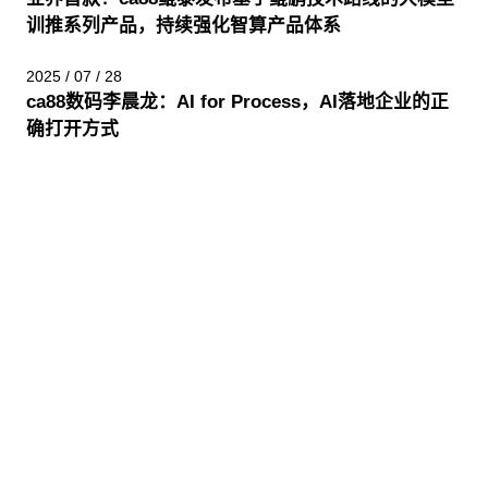
训推系列产品，持续强化智算产品体系
2025 / 07 / 28
ca88数码李晨龙：AI for Process，AI落地企业的正
确打开方式
股票代码：000034.SZ
ca88控股
ca88信息
ca88问学
ca88鲲泰
ca88云科
ca88商桥
山石网科
高科数聚
GoPomelo