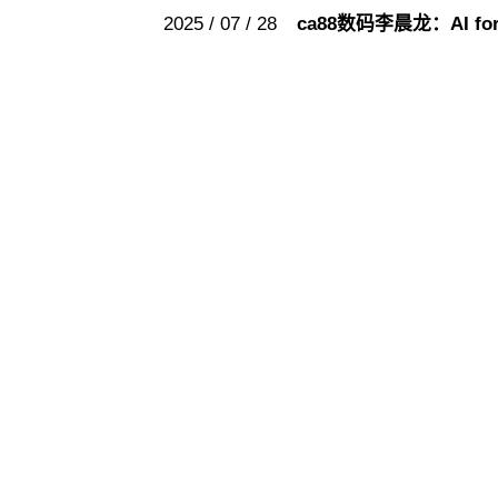
2025 / 07 / 28
ca88数码李晨龙：AI f
ca88控
山石网科
股票代码：000034.SZ
联系我们
隐私政策
法律声明
网
版权所有2016-2025 ca88数码集团股份有限公司