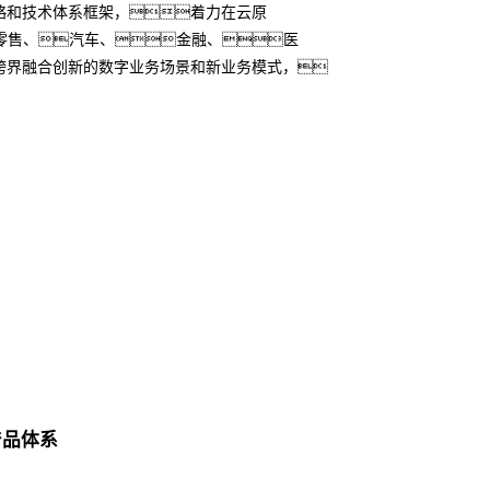
战略和技术体系框架，着力在云原
零售、汽车、金融、医
跨界融合创新的数字业务场景和新业务模式，
产品体系