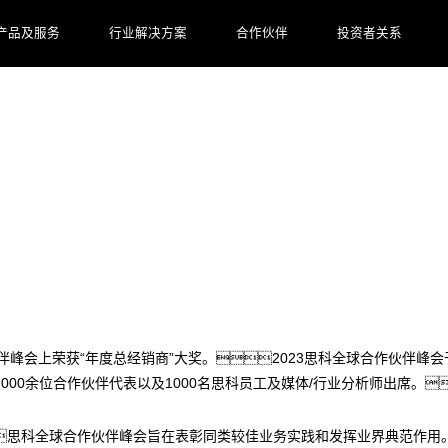
产品及服务
行业解决方案
合作伙伴
投资者关系
合作伙伴峰会”APJC大奖
伙伴峰会上荣获“年度总经销商”大奖。2023思科全球合作伙伴峰会于1
00余位合作伙伴代表以及1000名思科员工及媒体/行业分析师出席。
思科全球合作伙伴峰会旨在表彰同类较佳业务实践和发挥业界典范作用